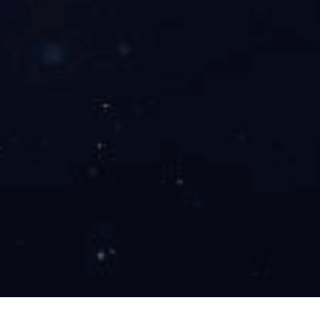
英格兰
2 - 1
法国
墨西哥
1 - 1
美国
巴西
3 - 0
阿根廷
西班牙
2 - 2
德国
近期赛程（模拟）
2026-06-11 20:00
墨西哥 vs 加拿大
阿兹特克体育场
2026-06-12 18:00
美国 vs 英格兰
玫瑰碗体育场