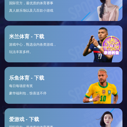
法国队公布2026世界杯初期备战计划，
卫冕冠军志在蝉联
作为上届冠军，法国足协公布了详细的2026世界杯备战方
案。主教练德尚表示，球队将利用未来两年时间考察新
人、磨合战术，应对48支球队参赛的新赛制。姆巴佩、楚
阿梅尼等核心球员状态正佳，但球队也面临着阵容更新换
代的挑战。
2024-10-08
阅读量：3920