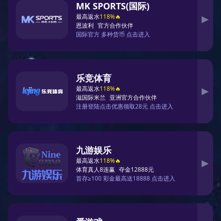
扩军至48支球队，比赛场次增加，对场馆基础设施提出了
更高要求。国际足联考察团近期对多个候选体育场进行了
评估，确保其符合国际顶级赛事标准。
2024-10-15
阅读量：3250
各大洲预选赛激战正酣，传统强队与新兴
力量争夺最后门票