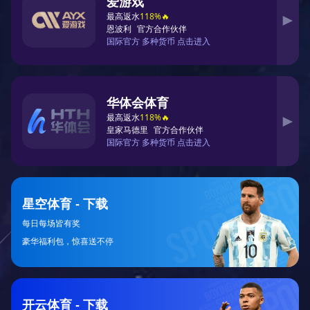
欧洲区预选赛竞争异常激烈，意大利、荷兰等传统劲旅为
直接出线名额奋力拼杀。南美区巴西、阿根廷已基本锁定
资格，而亚洲区由于名额增加，多支球队看到了历史性闯
入世界杯的希望。非洲区预选赛向来充满悬念，塞内加
尔、摩洛哥等队表现强势。
2024-10-12
阅读量：4180
2026世界杯第一阶段球票预售火爆，全